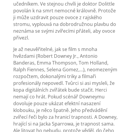
učedníkem. Ve stejnou chvíli je doktor Dolittle
povolán k na smrt nemocné královně. Protože
ji může uzdravit pouze ovoce z rajského
stromu, vyplouvá na dobrodružnou plavbu do
neznáma se svými zvířecími přáteli, aby ovoce
přivezl.
Je až neuvěřitelné, jak se film s mnoha
hvězdami (Robert Downey Jr., Antonio
Banderas, Emma Thompson, Tom Holland,
Ralph Fiennes, Selena Gomez,…), neomezeným
rozpočtem, dokonalými triky a filmaři
profesionály nepovedl. Tvůrci si asi mysleli, že
kopa digitálních zvířátek bude stačit. Herci
nemají co hrát. Pokud scénář Downeymu
dovoluje pouze ukázat efektní nasazení
klobouku, je něco špatně. Jeho předvádění
zvířecí řeči bylo za hranicí trapnosti. A Downey,
hrající si na Jacka Sparrowa, je trapnost sama.
Ale litovat ho nebudu, protože věděl, do čeho