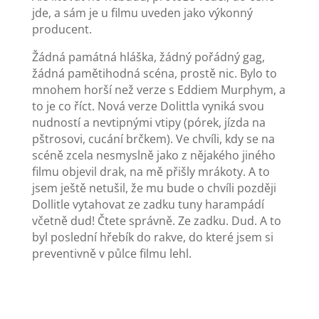
jde, a sám je u filmu uveden jako výkonný
producent.
Žádná památná hláška, žádný pořádný gag,
žádná pamětihodná scéna, prostě nic. Bylo to
mnohem horší než verze s Eddiem Murphym, a
to je co říct. Nová verze Dolittla vyniká svou
nudností a nevtipnými vtipy (pórek, jízda na
pštrosovi, cucání brčkem). Ve chvíli, kdy se na
scéně zcela nesmyslně jako z nějakého jiného
filmu objevil drak, na mě přišly mrákoty. A to
jsem ještě netušil, že mu bude o chvíli později
Dollitle vytahovat ze zadku tuny harampádí
včetně dud! Čtete správně. Ze zadku. Dud. A to
byl poslední hřebík do rakve, do které jsem si
preventivně v půlce filmu lehl.