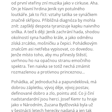
od první vteřiny zní muzika jako v cirkuse. Aha.
On je hlavní hrdina Jeník syn potulného
loutkáře. Jak to říct: vztahy tatíka se synáčkem
značně skřípou. Přibližná diagnóza by mohla
znít: zapšklý despota tyranizuje kapku naivního
snílka. A teď k ději: Jeník zachrání hada, shodou
okolností syna hadího krále, a jako odměnu
získá zrcátko, mošničku a čepici. Pohádkovým
znalcům asi netřeba vypisovat, co dovedou.
Jenže místo toho, aby mu přinesly štěstí,
uvrhnou ho na opačnou stranu emočního
spektra. Ten naivka se totiž nechá zmámit
rozmazlenou a protivnou princeznou…
Pohádka, ač jednoduchá a papundeklová, má
dobrou zápletku, vývoj děje, vývoj postav,
definované dobro a zlo, pointu atd. Co ji činí
nadstandardní jsou herci. Josef Kemr tu hraje
jako v Národním, Zuzana Bydžovská byla už
v šestnácti letech herecky nadaná a jen tak