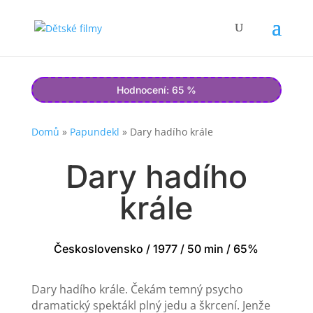
Hodnocení: 65 %
Domů
»
Papundekl
»
Dary hadího krále
Dary hadího
krále
Československo / 1977 / 50 min / 65%
Dary hadího krále. Čekám temný psycho
dramatický spektákl plný jedu a škrcení. Jenže