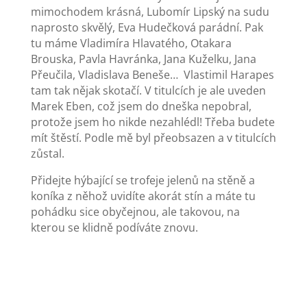
mimochodem krásná, Lubomír Lipský na sudu
naprosto skvělý, Eva Hudečková parádní. Pak
tu máme Vladimíra Hlavatého, Otakara
Brouska, Pavla Havránka, Jana Kuželku, Jana
Přeučila, Vladislava Beneše… Vlastimil Harapes
tam tak nějak skotačí. V titulcích je ale uveden
Marek Eben, což jsem do dneška nepobral,
protože jsem ho nikde nezahlédl! Třeba budete
mít štěstí. Podle mě byl přeobsazen a v titulcích
zůstal.
Přidejte hýbající se trofeje jelenů na stěně a
koníka z něhož uvidíte akorát stín a máte tu
pohádku sice obyčejnou, ale takovou, na
kterou se klidně podíváte znovu.