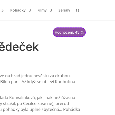
Pohádky
Filmy
Seriály
Hodnocení: 45 %
dědeček
 zve na hrad jednu nevěstu za druhou.
 Bílou paní. Až když se objeví Kunhutina
 Naďa Konvalinková, jak jinak než úžasná
strašil, po Cecilce zase ne), přerod
etinu pohádky byla úplně zbytečná… Pohádka