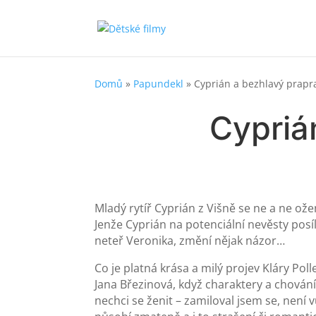
Domů
»
Papundekl
»
Cyprián a bezhlavý prap
Cypriá
Mladý rytíř Cyprián z Višně se ne a ne ož
Jenže Cyprián na potenciální nevěsty posíl
neteř Veronika, změní nějak názor…
Co je platná krása a milý projev Kláry Po
Jana Březinová, když charaktery a chování
nechci se ženit – zamiloval jsem se, není