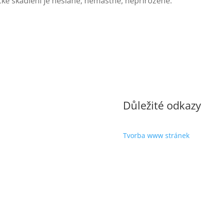
cké škádlení je neslané, nemastné, nepřirozené.
Důležité odkazy
Tvorba www stránek