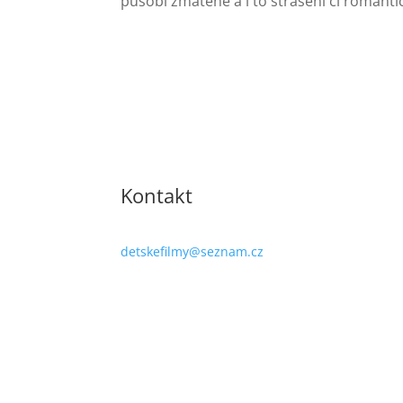
působí zmateně a i to strašení či romanti
Kontakt
detskefilmy@seznam.cz