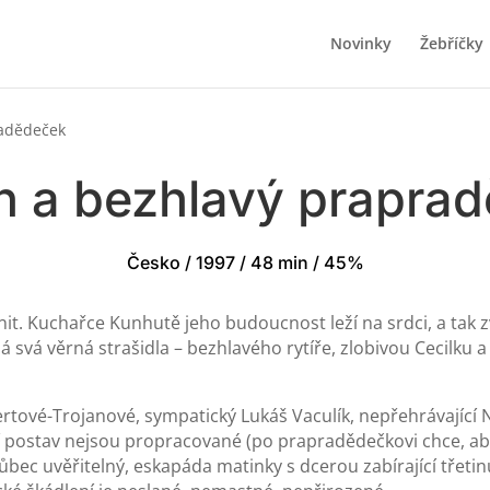
Novinky
Žebříčky
radědeček
n a bezhlavý prapra
Česko / 1997 / 48 min / 45%
enit. Kuchařce Kunhutě jeho budoucnost leží na srdci, a tak
á svá věrná strašidla – bezhlavého rytíře, zlobivou Cecilku a
llertové-Trojanové, sympatický Lukáš Vaculík, nepřehrávající
 postav nejsou propracované (po prapradědečkovi chce, aby 
 vůbec uvěřitelný, eskapáda matinky s dcerou zabírající tř