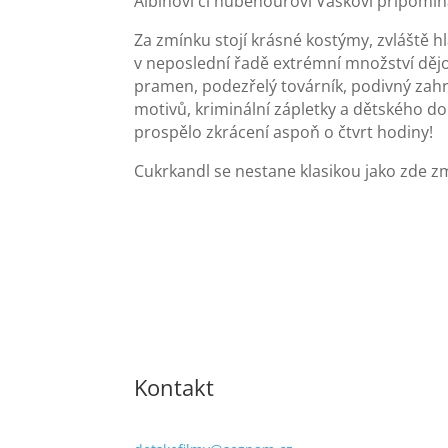
Albínovi či hubeňourovi Vaškovi připomíná
Za zmínku stojí krásné kostýmy, zvláště h
v neposlední řadě extrémní množství dějo
pramen, podezřelý továrník, podivný zahr
motivů, kriminální zápletky a dětského d
prospělo zkrácení aspoň o čtvrt hodiny!
Cukrkandl se nestane klasikou jako zde 
Kontakt