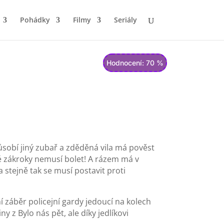
Pohádky
Filmy
Seriály
Hodnocení: 70 %
sobí jiný zubař a zděděná vila má pověst
ské zákroky nemusí bolet! A rázem má v
stejně tak se musí postavit proti
 záběr policejní gardy jedoucí na kolech
z Bylo nás pět, ale díky jedlíkovi