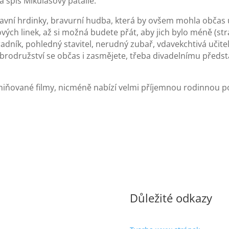
 spíš Mikulášovy patálie.
lavní hrdinky, bravurní hudba, která by ovšem mohla občas 
vých linek, až si možná budete přát, aby jich bylo méně (st
adník, pohledný stavitel, nerudný zubař, vdavekchtivá učite
obrodružství se občas i zasmějete, třeba divadelnímu před
zmiňované filmy, nicméně nabízí velmi příjemnou rodinnou 
Důležité odkazy