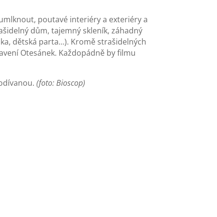
umlknout, poutavé interiéry a exteriéry a
rašidelný dům, tajemný skleník, záhadný
lka, dětská parta…). Kromě strašidelných
stavení Otesánek. Každopádně by filmu
podívanou.
(foto: Bioscop)