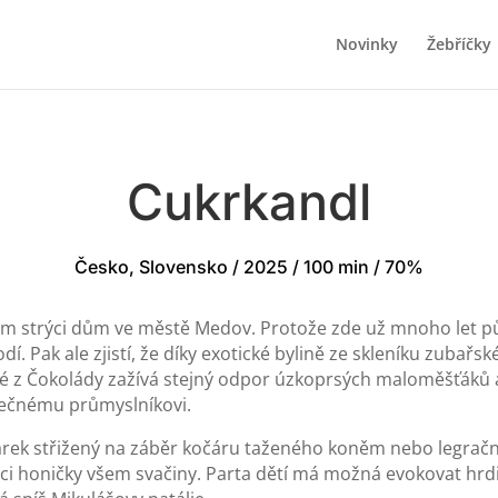
Novinky
Žebříčky
Cukrkandl
Česko, Slovensko / 2025 / 100 min / 70%
m strýci dům ve městě Medov. Protože zde už mnoho let pů
í. Pak ale zjistí, že díky exotické bylině ze skleníku zubař
é z Čokolády zažívá stejný odpor úzkoprsých maloměšťáků a 
ečnému průmyslníkovi.
árek střižený na záběr kočáru taženého koněm nebo legrační
 honičky všem svačiny. Parta dětí má možná evokovat hrdiny 