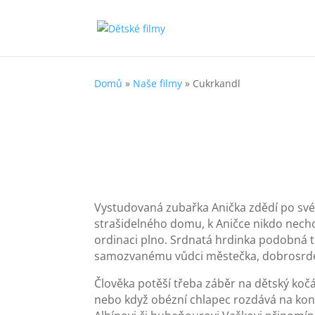
Domů
»
Naše filmy
»
Cukrkandl
Vystudovaná zubařka Anička zdědí po své
strašidelného domu, k Aničce nikdo nechod
ordinaci plno. Srdnatá hrdinka podobná t
samozvanému vůdci městečka, dobrosrd
Člověka potěší třeba záběr na dětský koč
nebo když obézní chlapec rozdává na konci