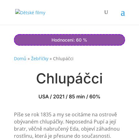
Hodnocení: 60 %
Domů
»
Žebříčky
»
Chlupáčci
Chlupáčci
USA / 2021 / 85 min / 60%
Píše se rok 1835 a my se ocitáme na ostrově
obývaném chlupáčky. Neposedná Pupí a její
bratr, věčně nabručený Eda, objeví záhadnou
rostlinu, která je přesune do současnosti.