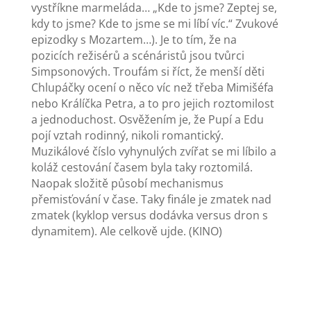
vystříkne marmeláda… „Kde to jsme? Zeptej se,
kdy to jsme? Kde to jsme se mi líbí víc.“ Zvukové
epizodky s Mozartem…). Je to tím, že na
pozicích režisérů a scénáristů jsou tvůrci
Simpsonových. Troufám si říct, že menší děti
Chlupáčky ocení o něco víc než třeba Mimišéfa
nebo Králíčka Petra, a to pro jejich roztomilost
a jednoduchost. Osvěžením je, že Pupí a Edu
pojí vztah rodinný, nikoli romantický.
Muzikálové číslo vyhynulých zvířat se mi líbilo a
koláž cestování časem byla taky roztomilá.
Naopak složitě působí mechanismus
přemisťování v čase. Taky finále je zmatek nad
zmatek (kyklop versus dodávka versus dron s
dynamitem). Ale celkově ujde. (KINO)