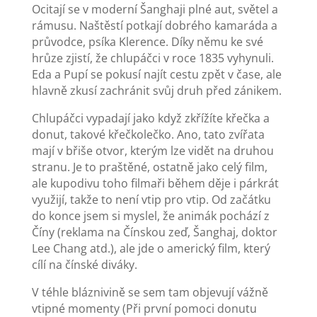
Ocitají se v moderní Šanghaji plné aut, světel a
rámusu. Naštěstí potkají dobrého kamaráda a
průvodce, psíka Klerence. Díky němu ke své
hrůze zjistí, že chlupáčci v roce 1835 vyhynuli.
Eda a Pupí se pokusí najít cestu zpět v čase, ale
hlavně zkusí zachránit svůj druh před zánikem.
Chlupáčci vypadají jako když zkřížíte křečka a
donut, takové křečkolečko. Ano, tato zvířata
mají v břiše otvor, kterým lze vidět na druhou
stranu. Je to praštěné, ostatně jako celý film,
ale kupodivu toho filmaři během děje i párkrát
využijí, takže to není vtip pro vtip. Od začátku
do konce jsem si myslel, že animák pochází z
Číny (reklama na Čínskou zeď, Šanghaj, doktor
Lee Chang atd.), ale jde o americký film, který
cílí na čínské diváky.
V téhle bláznivině se sem tam objevují vážně
vtipné momenty (Při první pomoci donutu