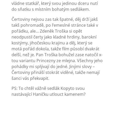
vládne statkář, který svou jedinou dceru nutí
do sňatku s místním bohatým sedlákem.
Čertoviny nejsou zas tak špatné, děj drží jakš
takš pohromadě, po řemeslné stránce také v
pořádku, ale… Zdeněk Troška si opět
neodpustil čerty jako kladné hrdiny, barokní
kostýmy, jihočeskou krajinu a děj, který se
motá pořád dokola, takže film působí dvakrát
delší, než je. Pan Troška bohužel zase natočil x-
tou variantu Princezny ze mlejna. Všechny jeho
pohádky mi splývají do jedné. Jinými slovy –
Čertoviny přináší stokrát viděné, takže nemají
šanci vás překvapit.
PS: To chtěl vážně sedlák Kopyto svou
nastávající Haničku utlouct kamenem?