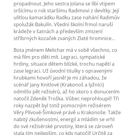
propadnout. Jeho sestra Jolana se líbí vtipem
sršícímu o rok staršímu Radimovi z devítky. Její
ulítlou kamarádku Radku zase nahání Radimův
spolužák Bakulín. Všední školní frmol naruší
krádeže v šatnách a především zmizení
stříbrných kozaček zvaných Zlaté hromnice…
Bota jménem Melichar má v sobě všechno, co
má film pro děti mít. Legraci, sympatické
hrdiny, situace dětem blízké, trochu napětí a
zase legraci. Už úvodní titulky s opravenými
hrubkami hovoří jasně! Je mi záhadou, že
scénář Jany Knitlové (Krakonoš a lyžníci)
odmítlo pět režisérů, až ho skoro s donucením
natočil Zdeněk Troška. Vůbec neprohloupil! Tři
roky nazpět byl totiž pomocným režisérem
Věry Plívové-Šimkové právě u Krakonoše. Takže
nabitý zkušenostmi, energií a mládím se vrhl
do své režisérské prvotiny, která se zároveň
stala tím nejlepším, co kdy natočil! Určitě za