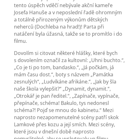
tento úspěch vděčí nebývale akční kameře
Josefa Hanuše a v neposlední řadě ohromným
a totálně přirozeným výkonům dětských
neherců (Dochleba na hrad!)! Parta při
natáčení byla úžasná, takže se to promítlo i do
filmu.
Dovolím si citovat některé hlášky, které bych
s dovolením označil za kultovní: „Uhni buchto.“,
„Co je ti po tom, bandasko.“, „Já počkám, já
mám času dost.“, boty s názvem „Památka
zesnulých“, „Ludvíkáne afrikáne.“, „Jak by šla
naše škola vylepšit?“ „Dynamit, dynamit.“,
„Otrokář je pan ředitel.“, „Zapínače, vypínače,
přepínače, schéma! Bakulo, tys nedonesl
schéma?! Pojď se mnou do kabinetu.“ Mezi
naprosto nezapomenutelné scény patří skok
Lamkové přes kozu a její smích. Mezi scény,
které jsou v dnešní době naprosto
nemyslitelné, aby se vyskytovaly ve filmu,