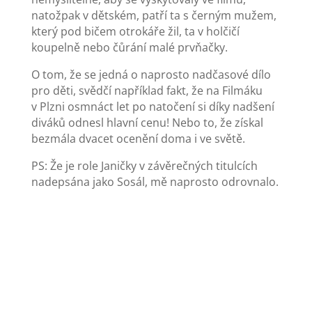
natožpak v dětském, patří ta s černým mužem,
který pod bičem otrokáře žil, ta v holčičí
koupelně nebo čůrání malé prvňačky.
O tom, že se jedná o naprosto nadčasové dílo
pro děti, svědčí například fakt, že na Filmáku
v Plzni osmnáct let po natočení si díky nadšení
diváků odnesl hlavní cenu! Nebo to, že získal
bezmála dvacet ocenění doma i ve světě.
PS: Že je role Janičky v závěrečných titulcích
nadepsána jako Sosál, mě naprosto odrovnalo.