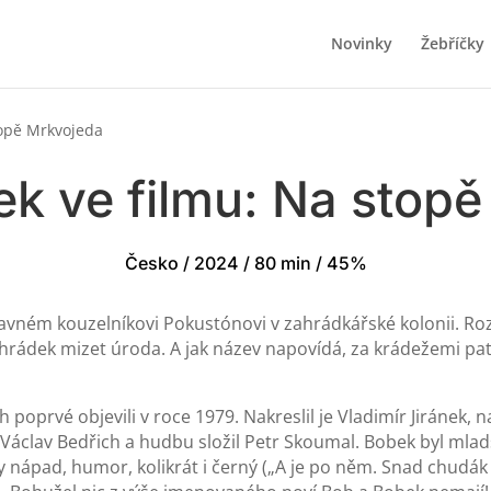
Novinky
Žebříčky
topě Mrkvojeda
k ve filmu: Na stop
Česko / 2024 / 80 min / 45%
slavném kouzelníkovi Pokustónovi v zahrádkářské kolonii. R
hrádek mizet úroda. A jak název napovídá, za krádežemi pa
poprvé objevili v roce 1979. Nakreslil je Vladimír Jiránek, n
al Václav Bedřich a hudbu složil Petr Skoumal. Bobek byl mla
y nápad, humor, kolikrát i černý („A je po něm. Snad chudá