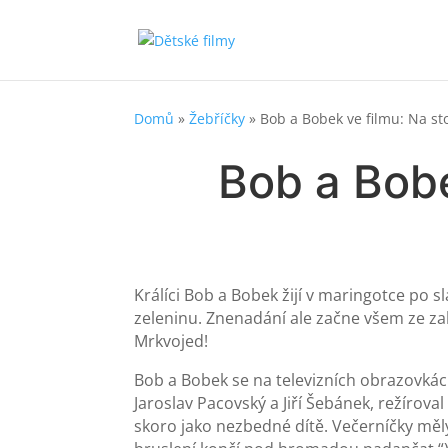
Domů
»
Žebříčky
»
Bob a Bobek ve filmu: Na s
Bob a Bobe
Králíci Bob a Bobek žijí v maringotce po 
zeleninu. Znenadání ale začne všem ze za
Mrkvojed!
Bob a Bobek se na televizních obrazovkách 
Jaroslav Pacovský a Jiří Šebánek, režírov
skoro jako nezbedné dítě. Večerníčky měl