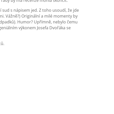
 Tady by má recenze mohla skončit.
dí sud s nápisem jed. Z toho usoudí, že jde
dni. Vážně?) Originální a milé momenty by
ce odpadků). Humor? Upřímně, nebylo čemu
 s geniálním výkonem Josefa Dvořáka se
ců.