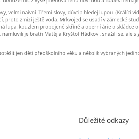
. Bohužel nic z výše jmenovaného noví Bob a Bobek nemají!
, velmi naivní. Třemi slovy, důvtip hledej lupou. (Králíci vi
í, proto zmizí ještě voda. Mrkvojed se usadí v zámecké stu
elná lupa, kouzlem propojené skříně a operní árie o sklád
namluvili je bratři Matěj a Kryštof Hádkovi, snažili se, ale
ěšit jen děti předškolního věku a několik vybraných jedin
Důležité odkazy