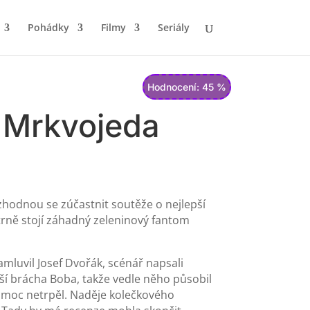
Pohádky
Filmy
Seriály
Hodnocení: 45 %
ě Mrkvojeda
ozhodnou se zúčastnit soutěže o nejlepší
trně stojí záhadný zeleninový fantom
amluvil Josef Dvořák, scénář napsali
dší brácha Boba, takže vedle něho působil
k moc netrpěl. Naděje kolečkového