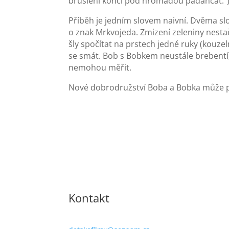
bruslení končí pod hromadou padančat.“)
Příběh je jedním slovem naivní. Dvěma slovy
o znak Mrkvojeda. Zmizení zeleniny nestač
šly spočítat na prstech jedné ruky (kouz
se smát. Bob s Bobkem neustále brebentí, 
nemohou měřit.
Nové dobrodružství Boba a Bobka může pot
Kontakt