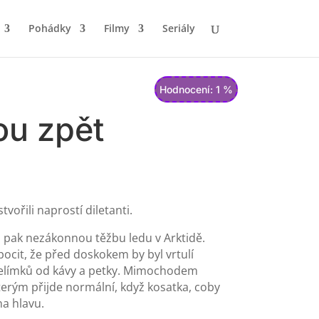
Pohádky
Filmy
Seriály
Hodnocení: 1 %
ou zpět
vořili naprostí diletanti.
 pak nezákonnou těžbu ledu v Arktidě.
cit, že před doskokem by byl vrtulí
 kelímků od kávy a petky. Mimochodem
terým přijde normální, když kosatka, coby
na hlavu.