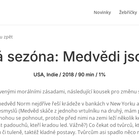
Novinky
Žebříčky
u zpět
 sezóna: Medvědi js
USA, Indie / 2018 / 90 min / 1%
křivenými morálními zásadami, následující kousek pro změnu st
medvěd Norm nejdříve řeší krádeže v bankách v New Yorku a
smyslů (Medvěd skáče z jednoho vrtulníku na druhý, mám po
emohou se pohnout, protože před nimi na zemi leží několik
t padouchů, kteří kradou led. Vážně?) Co čekat od tvůrců, k
ů či tuleně, taktéž kladné postavy. Tvůrcům asi spadlo něco 