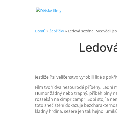
Domů
»
Žebříčky
»
Ledová sezóna: Medvědi jso
Ledová
Jestliže Psí veličenstvo vyrobili lidé s po
Film tvoří dva nesourodé příběhy. Lední 
Humor žádný nebo trapný, příběh plný ne
rozsekán na cimpr campr. Sobi stojí a n
toto znečištění dokazuje bezcharakternos
kladný hrdina, sežere jen tak hejno lumík