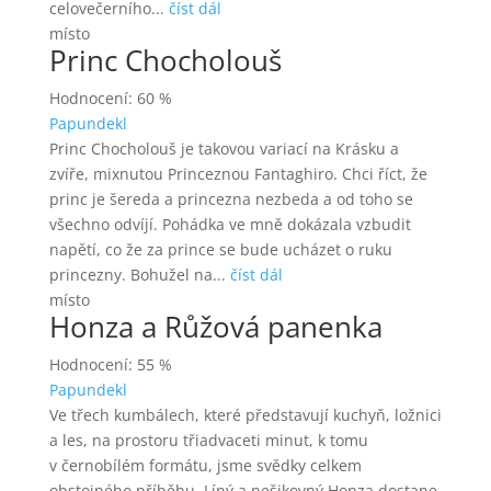
celovečerního...
číst dál
místo
Princ Chocholouš
Hodnocení: 60 %
Papundekl
Princ Chocholouš je takovou variací na Krásku a
zvíře, mixnutou Princeznou Fantaghiro. Chci říct, že
princ je šereda a princezna nezbeda a od toho se
všechno odvíjí. Pohádka ve mně dokázala vzbudit
napětí, co že za prince se bude ucházet o ruku
princezny. Bohužel na...
číst dál
místo
Honza a Růžová panenka
Hodnocení: 55 %
Papundekl
Ve třech kumbálech, které představují kuchyň, ložnici
a les, na prostoru třiadvaceti minut, k tomu
v černobílém formátu, jsme svědky celkem
obstojného příběhu. Líný a nešikovný Honza dostane