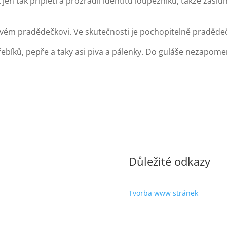
n tak připletl a prozradil identitu loupežníků, takže zásluh
svém pradědečkovi. Ve skutečnosti je pochopitelně praděde
řebíků, pepře a taky asi piva a pálenky. Do guláše nezapomeň
Důležité odkazy
Tvorba www stránek