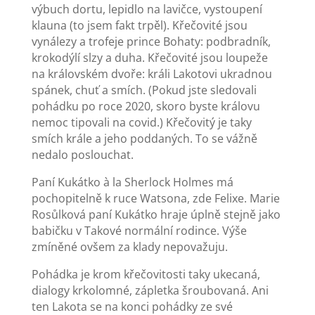
výbuch dortu, lepidlo na lavičce, vystoupení
klauna (to jsem fakt trpěl). Křečovité jsou
vynálezy a trofeje prince Bohaty: podbradník,
krokodýlí slzy a duha. Křečovité jsou loupeže
na královském dvoře: králi Lakotovi ukradnou
spánek, chuť a smích. (Pokud jste sledovali
pohádku po roce 2020, skoro byste královu
nemoc tipovali na covid.) Křečovitý je taky
smích krále a jeho poddaných. To se vážně
nedalo poslouchat.
Paní Kukátko à la Sherlock Holmes má
pochopitelně k ruce Watsona, zde Felixe. Marie
Rosůlková paní Kukátko hraje úplně stejně jako
babičku v Takové normální rodince. Výše
zmíněné ovšem za klady nepovažuju.
Pohádka je krom křečovitosti taky ukecaná,
dialogy krkolomné, zápletka šroubovaná. Ani
ten Lakota se na konci pohádky ze své