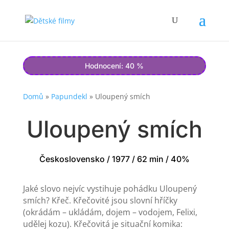
Hodnocení: 40 %
Domů
»
Papundekl
»
Uloupený smích
Uloupený smích
Československo / 1977 / 62 min / 40%
Jaké slovo nejvíc vystihuje pohádku Uloupený
smích? Křeč. Křečovité jsou slovní hříčky
(okrádám – ukládám, dojem – vodojem, Felixi,
udělej kozu). Křečovitá je situační komika: