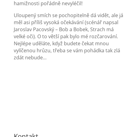
hamižnosti pořádně nevyléčil!
Uloupený smích se pochopitelně dá vidět, ale já
měl asi příliš vysoká očekávání (scénář napsal
Jaroslav Pacovský – Bob a Bobek, Strach má
velké oči). O to větší pak bylo mé rozčarování.
Nejlépe uděláte, když budete čekat mnou
vylíčenou hrůzu, třeba se vám pohádka tak zlá
zdát nebude…
Kontakt