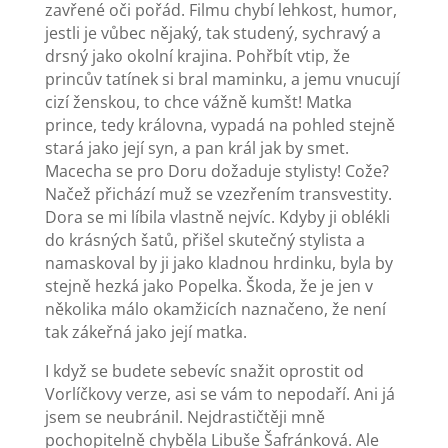
zavřené oči pořád. Filmu chybí lehkost, humor,
jestli je vůbec nějaký, tak studený, sychravý a
drsný jako okolní krajina. Pohřbít vtip, že
princův tatínek si bral maminku, a jemu vnucují
cizí ženskou, to chce vážně kumšt! Matka
prince, tedy královna, vypadá na pohled stejně
stará jako její syn, a pan král jak by smet.
Macecha se pro Doru dožaduje stylisty! Cože?
Načež přichází muž se vzezřením transvestity.
Dora se mi líbila vlastně nejvíc. Kdyby ji oblékli
do krásných šatů, přišel skutečný stylista a
namaskoval by ji jako kladnou hrdinku, byla by
stejně hezká jako Popelka. Škoda, že je jen v
několika málo okamžicích naznačeno, že není
tak zákeřná jako její matka.
I když se budete sebevíc snažit oprostit od
Vorlíčkovy verze, asi se vám to nepodaří. Ani já
jsem se neubránil. Nejdrastičtěji mně
pochopitelně chyběla Libuše Šafránková. Ale