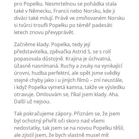
pro Popelku. Nesmrtelnou se pohádka stala
také v Německu, Francii nebo Norsku, kde ji
diváci také milují. Právě ve zmiňovaném Norsku
si tvůrci troufli Popelku po téměř padesáti
letech znovu převyprávět.
Začněme klady. Popelka, tedy její
představitelka, zpěvačka Astrid S, se s rolí
popasovala důstojně. Krajina je úchvatná,
úžasně nasnímaná. Ruchy a zvuky na vynikající
úrovni, hudba perfektní, ale opět jsme svědky
stejné chyby jako i u jiných filmů – zní neustále,
i když Popelka vymetá kamna, takže ve výsledku
otravuje. Omlouvám se, říkal jsem klady. Aha.
Další už nejsou.
Tak pokračujeme zápory. Přiznám se, že jsem
byl ochotný přivřít oči skoro nad všemi
nedostatky, tak jsem se na novou Popelku těšil,
ale zjistil jsem, že bych vlastně musel mít