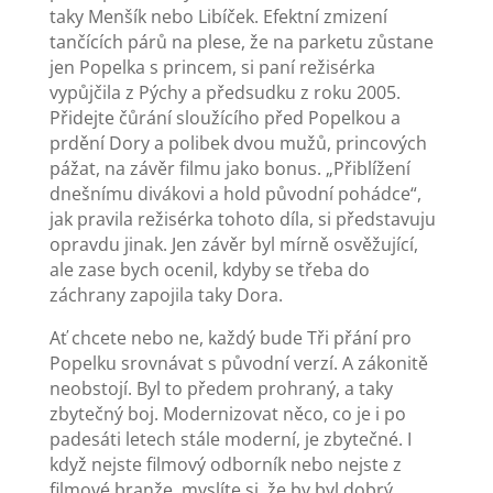
taky Menšík nebo Libíček. Efektní zmizení
tančících párů na plese, že na parketu zůstane
jen Popelka s princem, si paní režisérka
vypůjčila z Pýchy a předsudku z roku 2005.
Přidejte čůrání sloužícího před Popelkou a
prdění Dory a polibek dvou mužů, princových
pážat, na závěr filmu jako bonus. „Přiblížení
dnešnímu divákovi a hold původní pohádce“,
jak pravila režisérka tohoto díla, si představuju
opravdu jinak. Jen závěr byl mírně osvěžující,
ale zase bych ocenil, kdyby se třeba do
záchrany zapojila taky Dora.
Ať chcete nebo ne, každý bude Tři přání pro
Popelku srovnávat s původní verzí. A zákonitě
neobstojí. Byl to předem prohraný, a taky
zbytečný boj. Modernizovat něco, co je i po
padesáti letech stále moderní, je zbytečné. I
když nejste filmový odborník nebo nejste z
filmové branže, myslíte si, že by byl dobrý