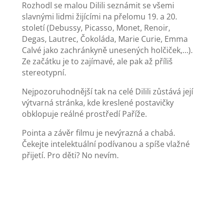
Rozhodl se malou Dilili seznámit se všemi
slavnými lidmi žijícími na přelomu 19. a 20.
století (Debussy, Picasso, Monet, Renoir,
Degas, Lautrec, Čokoláda, Marie Curie, Emma
Calvé jako zachránkyně unesených holčiček,…).
Ze začátku je to zajímavé, ale pak až příliš
stereotypní.
Nejpozoruhodnější tak na celé Dilili zůstává její
výtvarná stránka, kde kreslené postavičky
obklopuje reálné prostředí Paříže.
Pointa a závěr filmu je nevýrazná a chabá.
Čekejte intelektuální podívanou a spíše vlažné
přijetí. Pro děti? No nevím.