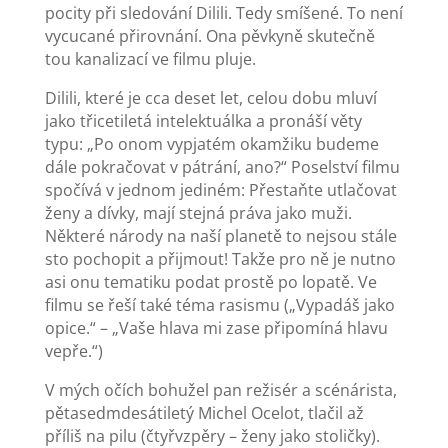
pocity při sledování Dilili. Tedy smíšené. To není
vycucané přirovnání. Ona pěvkyně skutečně
tou kanalizací ve filmu pluje.
Dilili, které je cca deset let, celou dobu mluví
jako třicetiletá intelektuálka a pronáší věty
typu: „Po onom vypjatém okamžiku budeme
dále pokračovat v pátrání, ano?“ Poselství filmu
spočívá v jednom jediném: Přestaňte utlačovat
ženy a dívky, mají stejná práva jako muži.
Některé národy na naší planetě to nejsou stále
sto pochopit a přijmout! Takže pro ně je nutno
asi onu tematiku podat prostě po lopatě. Ve
filmu se řeší také téma rasismu („Vypadáš jako
opice.“ – „Vaše hlava mi zase připomíná hlavu
vepře.“)
V mých očích bohužel pan režisér a scénárista,
pětasedmdesátiletý Michel Ocelot, tlačil až
příliš na pilu (čtyřvzpěry – ženy jako stoličky).