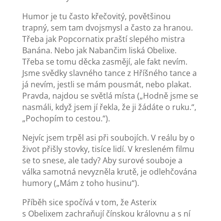
Humor je tu často křečovitý, povětšinou
trapný, sem tam dvojsmysl a často za hranou.
Třeba jak Popcornatix praští slepého mistra
Banána. Nebo jak Nabančim liská Obelixe.
Třeba se tomu děcka zasmějí, ale fakt nevím.
Jsme svědky slavného tance z Hříšného tance a
já nevím, jestli se mám pousmát, nebo plakat.
Pravda, najdou se světlá místa („Hodně jsme se
nasmáli, když jsem jí řekla, že ji žádáte o ruku.“,
„Pochopím to cestou.“).
Nejvíc jsem trpěl asi při soubojích. V reálu by o
život přišly stovky, tisíce lidí. V kresleném filmu
se to snese, ale tady? Aby surové souboje a
válka samotná nevyzněla krutě, je odlehčována
humory („Mám z toho husinu“).
Příběh sice spočívá v tom, že Asterix
s Obelixem zachraňují čínskou královnu a s ní