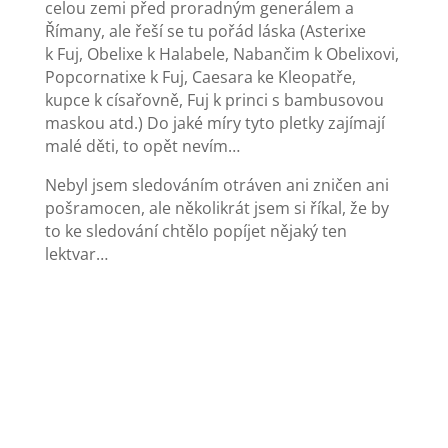
celou zemi před proradným generálem a
Římany, ale řeší se tu pořád láska (Asterixe
k Fuj, Obelixe k Halabele, Nabančim k Obelixovi,
Popcornatixe k Fuj, Caesara ke Kleopatře,
kupce k císařovně, Fuj k princi s bambusovou
maskou atd.) Do jaké míry tyto pletky zajímají
malé děti, to opět nevím…
Nebyl jsem sledováním otráven ani zničen ani
pošramocen, ale několikrát jsem si říkal, že by
to ke sledování chtělo popíjet nějaký ten
lektvar…