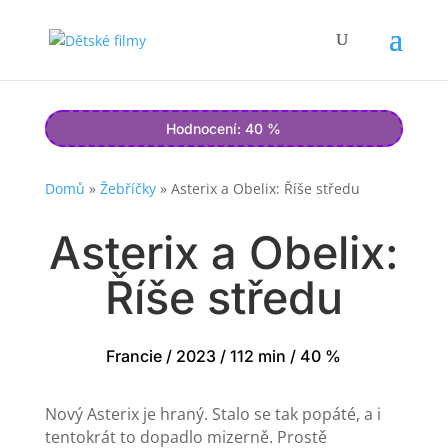
Hodnocení: 40 %
Domů
»
Žebříčky
»
Asterix a Obelix: Říše středu
Asterix a Obelix:
Říše středu
Francie / 2023 / 112 min / 40 %
Nový Asterix je hraný. Stalo se tak popáté, a i
tentokrát to dopadlo mizerně. Prostě