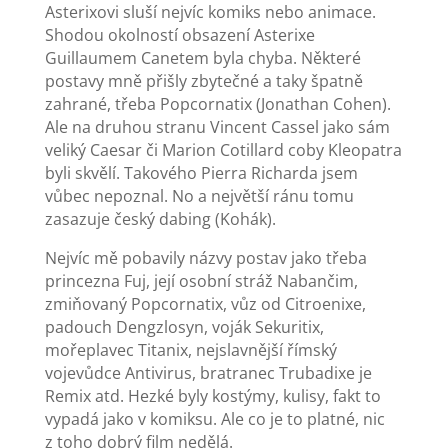
Asterixovi sluší nejvíc komiks nebo animace.
Shodou okolností obsazení Asterixe
Guillaumem Canetem byla chyba. Některé
postavy mně přišly zbytečné a taky špatně
zahrané, třeba Popcornatix (Jonathan Cohen).
Ale na druhou stranu Vincent Cassel jako sám
veliký Caesar či Marion Cotillard coby Kleopatra
byli skvělí. Takového Pierra Richarda jsem
vůbec nepoznal. No a největší ránu tomu
zasazuje český dabing (Kohák).
Nejvíc mě pobavily názvy postav jako třeba
princezna Fuj, její osobní stráž Nabančim,
zmiňovaný Popcornatix, vůz od Citroenixe,
padouch Dengzlosyn, voják Sekuritix,
mořeplavec Titanix, nejslavnější římský
vojevůdce Antivirus, bratranec Trubadixe je
Remix atd. Hezké byly kostýmy, kulisy, fakt to
vypadá jako v komiksu. Ale co je to platné, nic
z toho dobrý film nedělá.